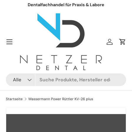
Dentalfachhandel für Praxis & Labore
Direkt zum Inhalt
Einloggen
Ein
Suchen
Art
Alle
Startseite
Wassermann Power Rüttler KV-26 plus
Zu Produktinformationen springen