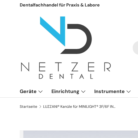
Dentalfachhandel für Praxis & Labore
Direkt zum Inhalt
S
Ar
Geräte
Einrichtung
Instrumente
Startseite
LUZZANI® Kanüle für MINILIGHT® 3F/6F INOX autoclavierbar grau