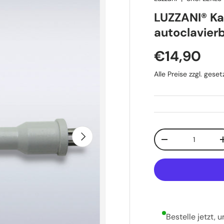
LUZZANI® Ka
autoclavier
Normaler 
€14,90
Alle Preise zzgl. ges
Anzahl
Nächste
Menge verringer
Bestelle jetzt, 