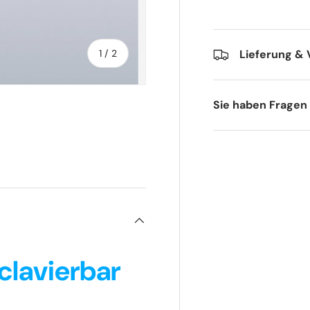
von
1
/
2
Lieferung &
Sie haben Fragen
clavierbar