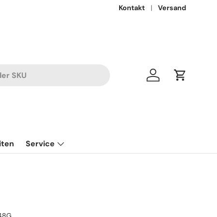
Kontakt
Versand
Einloggen
Einkaufsw
iten
Service
48G