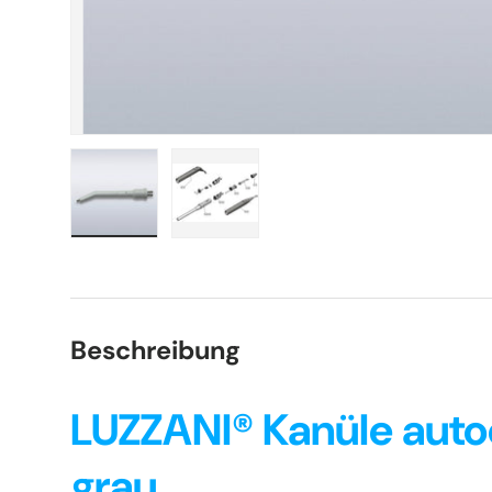
Bild 1 in Galerieansicht laden
Bild 2 in Galerieansicht laden
Beschreibung
LUZZANI® Kanüle auto
grau