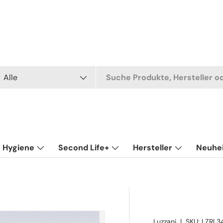
uchen
t
Alle
Hygiene
Second Life+
Hersteller
Neuhe
Luzzani
|
SKU:
LZRL3