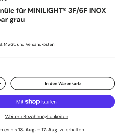
nüle für MINILIGHT® 3F/6F INOX
bar grau
Preis
etzl. MwSt. und Versandkosten
In den Warenkorb
n
Menge erhöhen
Weitere Bezahlmöglichkeiten
um es bis
13. Aug. – 17. Aug.
zu erhalten.