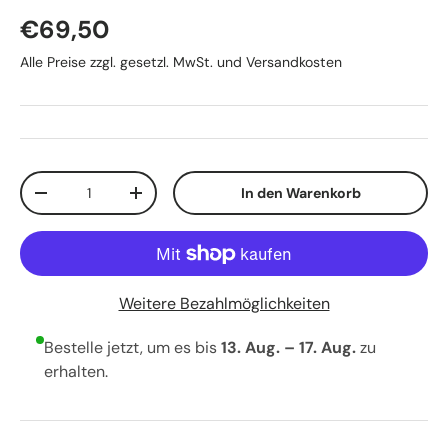
Normaler Preis
€69,50
Alle Preise zzgl. gesetzl. MwSt. und Versandkosten
Anzahl
In den Warenkorb
Menge verringern
Menge erhöhen
Weitere Bezahlmöglichkeiten
Bestelle jetzt, um es bis
13. Aug. – 17. Aug.
zu
erhalten.