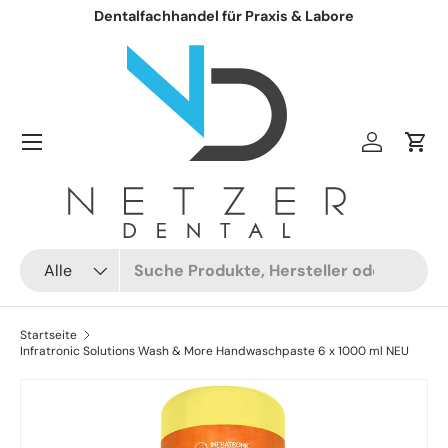
Dentalfachhandel für Praxis & Labore
Direkt zum Inhalt
Einloggen
Ein
Suchen
Art
Alle
Startseite
Infratronic Solutions Wash & More Handwaschpaste 6 x 1000 ml NEU
Zu Produktinformationen springen