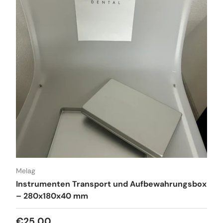
Melag
Instrumenten Transport und Aufbewahrungsbox
– 280x180x40 mm
Normaler Preis
€25,00