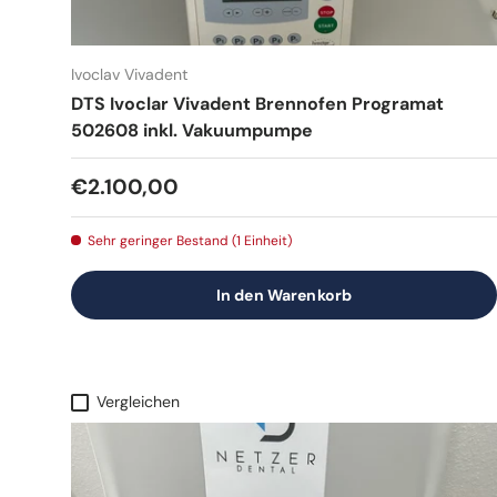
Ivoclav Vivadent
DTS Ivoclar Vivadent Brennofen Programat
502608 inkl. Vakuumpumpe
Normaler Preis
€2.100,00
Sehr geringer Bestand (1 Einheit)
In den Warenkorb
Vergleichen