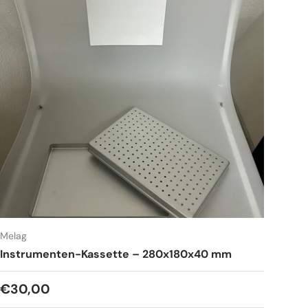
Melag
Instrumenten-Kassette – 280x180x40 mm
Normaler Preis
€30,00