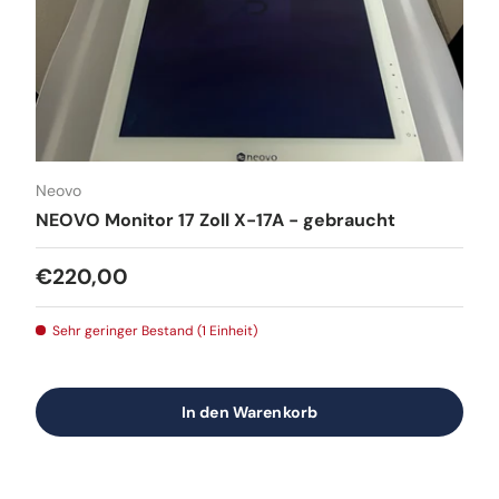
Neovo
NEOVO Monitor 17 Zoll X-17A - gebraucht
Normaler Preis
€220,00
Sehr geringer Bestand (1 Einheit)
In den Warenkorb