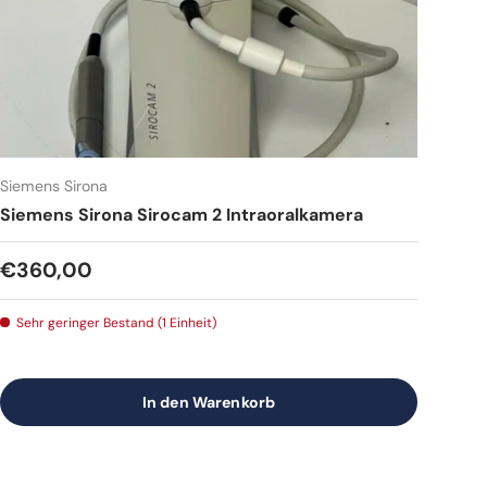
Siemens Sirona
Siemens Sirona Sirocam 2 Intraoralkamera
Normaler Preis
€360,00
Sehr geringer Bestand (1 Einheit)
In den Warenkorb