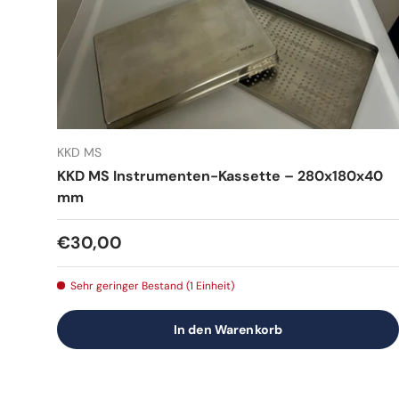
KKD MS
KKD MS Instrumenten-Kassette – 280x180x40
mm
Normaler Preis
€30,00
Sehr geringer Bestand (1 Einheit)
In den Warenkorb